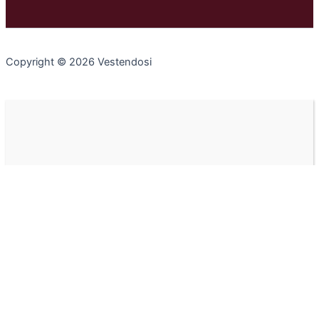
Copyright © 2026 Vestendosi
Non inviamo spam! Leggi la nostra
Informativa sulla
privacy
per avere maggiori informazioni.