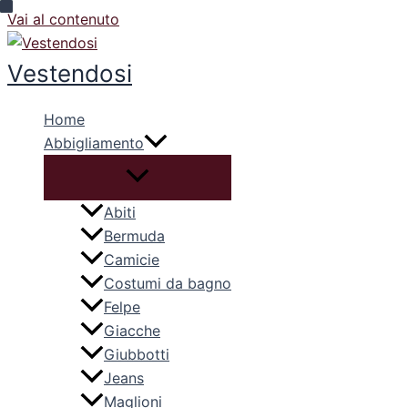
Vai al contenuto
Vestendosi
Home
Abbigliamento
Abiti
Bermuda
Camicie
Costumi da bagno
Felpe
Giacche
Giubbotti
Jeans
Maglioni