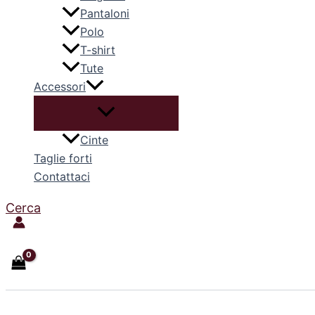
Pantaloni
Polo
T-shirt
Tute
Accessori
Cinte
Taglie forti
Contattaci
Cerca