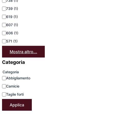
738
(1)
739
(1)
619
(1)
607
(1)
606
(1)
571
(1)
Mostra altro...
Categoria
Categoria
Abbigliamento
Camicie
Taglie forti
Applica