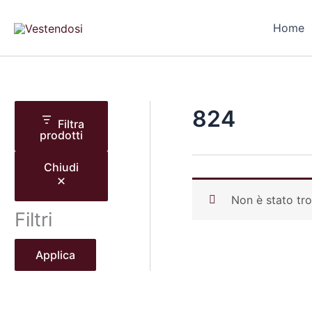
Vai
al
Home
contenuto
824
Filtra
prodotti
Chiudi
Non è stato tro
Filtri
Applica