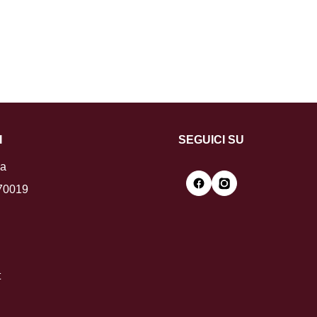
I
SEGUICI SU
la
 70019
t