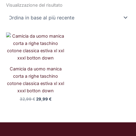
Visualizzazione del risultato
Il
Il
prezzo
prezzo
originale
attuale
era:
è:
32,99 €.
29,99 €.
Camicia da uomo manica
corta a righe taschino
cotone classica estiva xl xxl
xxxl botton down
32,99
€
29,99
€