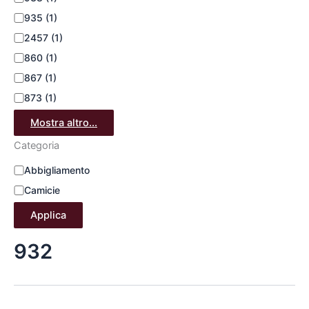
935
(1)
2457
(1)
860
(1)
867
(1)
873
(1)
Mostra altro...
Categoria
Abbigliamento
Camicie
Applica
932