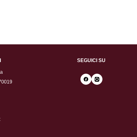
I
SEGUICI SU
la
 70019
t