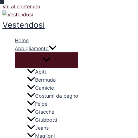
Vai al contenuto
Vestendosi
Home
Abbigliamento
Abiti
Bermuda
Camicie
Costumi da bagno
Felpe
Giacche
Giubbotti
Jeans
Maglioni