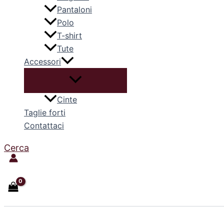
Pantaloni
Polo
T-shirt
Tute
Accessori
Cinte
Taglie forti
Contattaci
Cerca