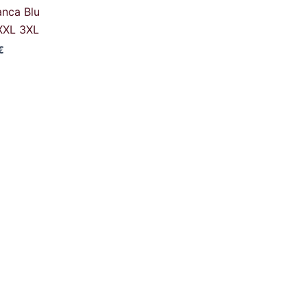
anca Blu
XXL 3XL
€