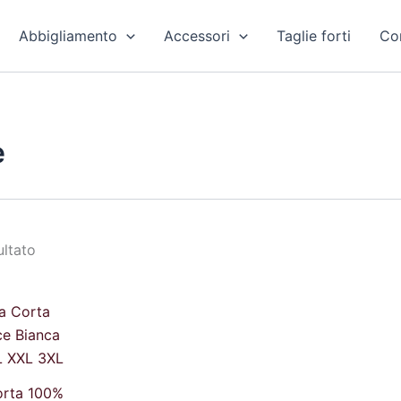
Abbigliamento
Accessori
Taglie forti
Con
e
ultato
Il
o
prezzo
le
attuale
è:
€.
18,00 €.
rta 100%