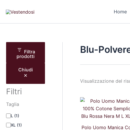
T
C
C
Vai
a
o
a
al
Home
g
l
t
contenuto
l
o
e
i
r
g
a
e
o
r
i
Blu-Polver
a
Filtra
prodotti
Chiudi
Visualizzazione del ris
Filtri
Il
Taglia
prezz
origina
era:
L
(1)
21,99 
XL
(1)
Polo Uomo Manica Co