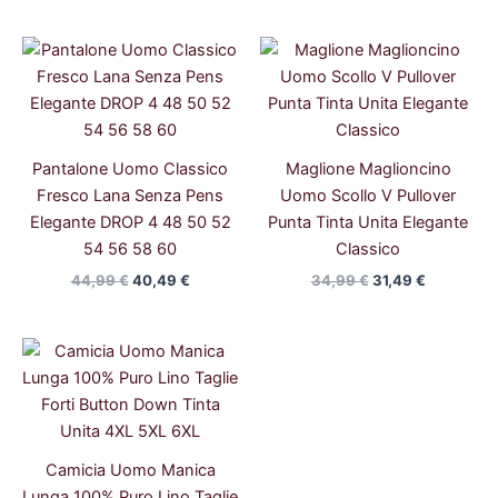
Il
Il
Il
Il
prezzo
prezzo
prezzo
prezzo
originale
attuale
originale
attuale
era:
è:
era:
è:
44,99 €.
40,49 €.
34,99 €.
31,49 €.
Pantalone Uomo Classico
Maglione Maglioncino
Fresco Lana Senza Pens
Uomo Scollo V Pullover
Elegante DROP 4 48 50 52
Punta Tinta Unita Elegante
54 56 58 60
Classico
44,99
€
40,49
€
34,99
€
31,49
€
Il
Il
prezzo
prezzo
originale
attuale
era:
è:
54,99 €.
49,99 €.
Camicia Uomo Manica
Lunga 100% Puro Lino Taglie