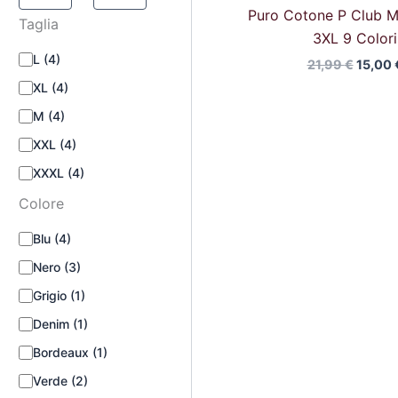
Puro Cotone P Club M
Taglia
3XL 9 Colori
L
(4)
21,99
€
15,00
XL
(4)
M
(4)
XXL
(4)
XXXL
(4)
Colore
Blu
(4)
Nero
(3)
Grigio
(1)
Denim
(1)
Bordeaux
(1)
Verde
(2)