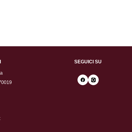
I
SEGUICI SU
la
 70019
t