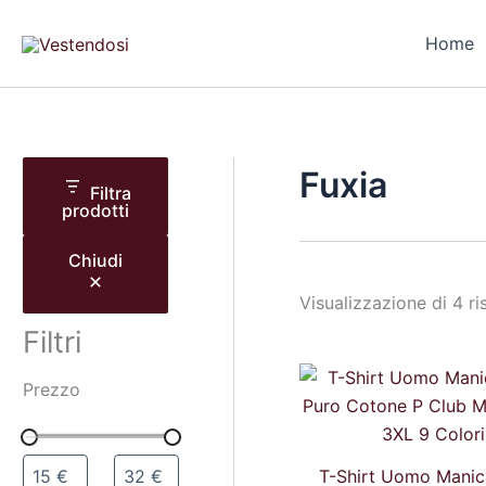
T
C
C
Vai
a
o
a
al
Home
g
l
t
contenuto
l
o
e
i
r
g
a
e
o
r
i
Fuxia
a
Filtra
prodotti
Chiudi
Visualizzazione di 4 ris
Filtri
Il
Prezzo
prezz
origina
era:
21,99 
T-Shirt Uomo Manic