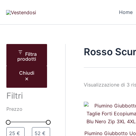
T
C
C
Vai
a
o
a
al
Home
g
l
t
contenuto
l
o
e
i
r
g
a
e
o
r
i
Rosso Scu
a
Filtra
prodotti
Chiudi
Visualizzazione di 3 ris
Filtri
Il
Prezzo
prezz
origin
era:
56,00
Piumino Giubbotto Uo