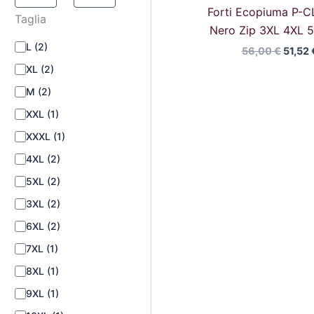
Forti Ecopiuma P-C
Taglia
Nero Zip 3XL 4XL 
L
(2)
56,00
€
51,52
XL
(2)
M
(2)
XXL
(1)
XXXL
(1)
4XL
(2)
5XL
(2)
3XL
(2)
6XL
(2)
7XL
(1)
8XL
(1)
9XL
(1)