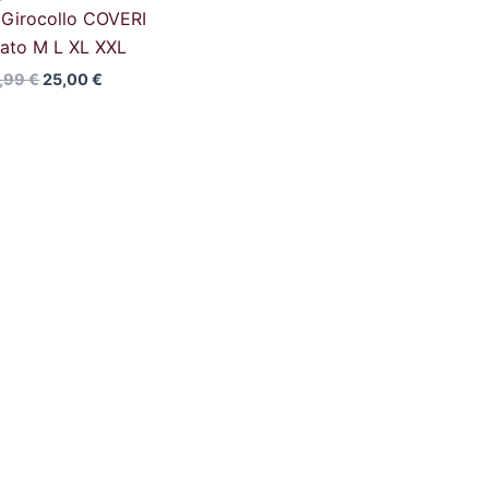
t Girocollo COVERI
ato M L XL XXL
,99
€
25,00
€