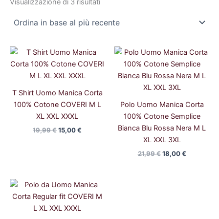
Visualizzazione di 3 risultati
Il
Il
Il
Il
prezzo
prezzo
prezzo
prezzo
originale
attuale
originale
attuale
era:
è:
era:
è:
19,99 €.
15,00 €.
21,99 €.
18,00 €.
T Shirt Uomo Manica Corta
100% Cotone COVERI M L
Polo Uomo Manica Corta
XL XXL XXXL
100% Cotone Semplice
Bianca Blu Rossa Nera M L
19,99
€
15,00
€
XL XXL 3XL
21,99
€
18,00
€
Il
Il
prezzo
prezzo
originale
attuale
era:
è:
22,99 €.
20,69 €.