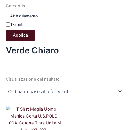
Categoria
Abbigliamento
T-shirt
Applica
Verde Chiaro
Visualizzazione del risultato
Il
Il
prezzo
prezzo
originale
attuale
era:
è:
18,99 €.
15,00 €.