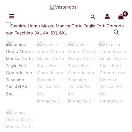
Vai
al
Cerca
contenuto
Camicia
Uomo
Mezza
Manica
Corta
Taglie
Forti
Comode
con
Taschino
3XL
4Xl
5XL
6XL
quantità