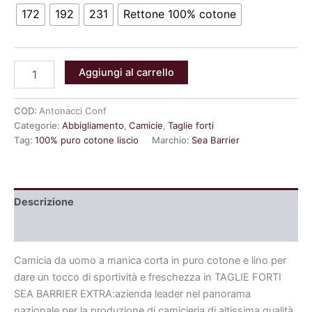
172
192
231
Rettone 100% cotone
Aggiungi al carrello
COD:
Antonacci Conf
Categorie:
Abbigliamento
,
Camicie
,
Taglie forti
Tag:
100% puro cotone liscio
Marchio:
Sea Barrier
Descrizione
Informazioni aggiuntive
Camicia da uomo a manica corta in puro cotone e lino per
dare un tocco di sportività e freschezza in TAGLIE FORTI
SEA BARRIER EXTRA:azienda leader nel panorama
nazionale per la produzione di camicieria di altissima qualità.