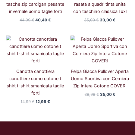
tasche zip cardigan pesante
rasata a quadri tinta unita
invernale uomo taglie forti
con taschino classica l xxl
44,99
€
40,49
€
35,00
€
30,00
€
Il
Il
Il
Il
prezzo
prezzo
prezzo
prezzo
originale
attuale
originale
attuale
era:
è:
era:
è:
14,99 €.
12,99 €.
39,99 €.
35,00 €.
Canotta canottiera
Felpa Giacca Pullover Aperta
canottiere uomo cotone t
Uomo Sportiva con Cerniera
shirt t-shirt smanicata taglie
Zip Intera Cotone COVERI
forti
39,99
€
35,00
€
14,99
€
12,99
€