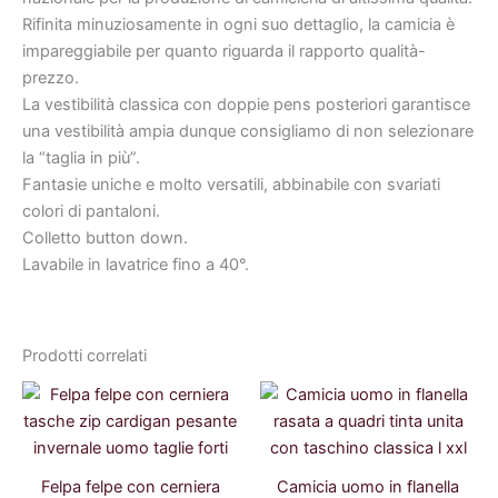
Rifinita minuziosamente in ogni suo dettaglio, la camicia è
impareggiabile per quanto riguarda il rapporto qualità-
prezzo.
La vestibilità classica con doppie pens posteriori garantisce
una vestibilità ampia dunque consigliamo di non selezionare
la “taglia in più”.
Fantasie uniche e molto versatili, abbinabile con svariati
colori di pantaloni.
Colletto button down.
Lavabile in lavatrice fino a 40°.
Prodotti correlati
Il
Il
Il
Il
prezzo
prezzo
prezzo
prezzo
originale
attuale
originale
attuale
era:
è:
era:
è:
44,99 €.
40,49 €.
35,00 €.
30,00 €.
Felpa felpe con cerniera
Camicia uomo in flanella