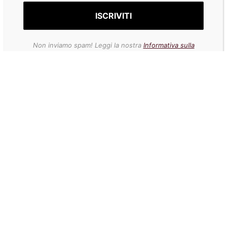
Non inviamo spam! Leggi la nostra
Informativa sulla
privacy
per avere maggiori informazioni.
Non inviamo spam! Leggi la nostra
Informativa sulla
privacy
per avere maggiori informazioni.