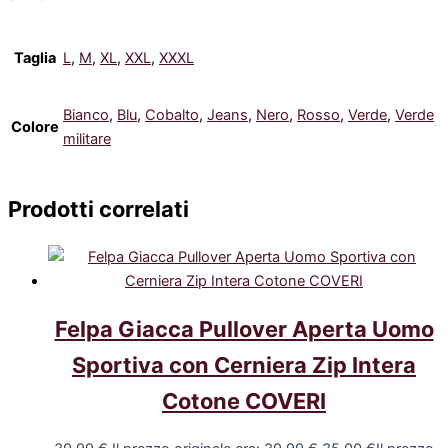
Taglia
L
,
M
,
XL
,
XXL
,
XXXL
Bianco
,
Blu
,
Cobalto
,
Jeans
,
Nero
,
Rosso
,
Verde
,
Verde
Colore
militare
Prodotti correlati
Felpa Giacca Pullover Aperta Uomo
Sportiva con Cerniera Zip Intera
Cotone COVERI