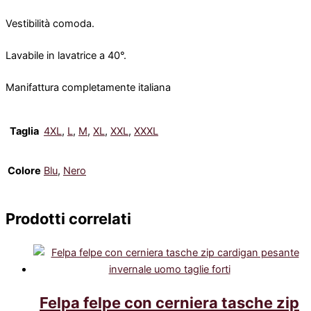
Vestibilità comoda.
Lavabile in lavatrice a 40°.
Manifattura completamente italiana
Taglia
4XL
,
L
,
M
,
XL
,
XXL
,
XXXL
Colore
Blu
,
Nero
Prodotti correlati
Felpa felpe con cerniera tasche zip