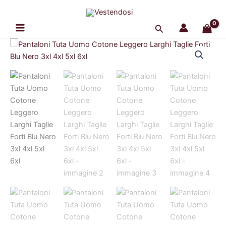
Vai
al
Cerca
contenuto
Pantaloni
Il
Il
Tuta
Uomo
prezzo
prezzo
Cotone
originale
attuale
Leggero
Larghi
era:
è:
Taglie
Forti
29,99 €.
26,99 €.
Blu
Nero
3xl
4xl
5xl
6xl
quantità