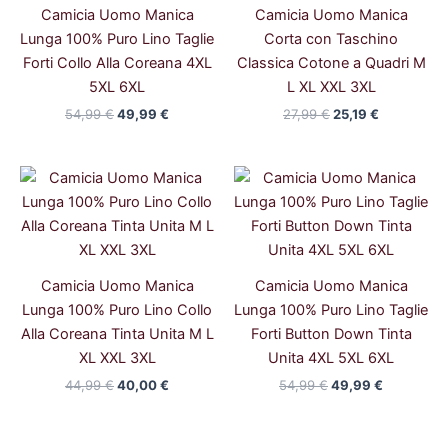
Camicia Uomo Manica
Camicia Uomo Manica
Lunga 100% Puro Lino Taglie
Corta con Taschino
Forti Collo Alla Coreana 4XL
Classica Cotone a Quadri M
5XL 6XL
L XL XXL 3XL
54,99
€
49,99
€
27,99
€
25,19
€
Il
Il
Il
Il
prezzo
prezzo
prezzo
prezzo
originale
attuale
originale
attuale
era:
è:
era:
è:
44,99 €.
40,00 €.
54,99 €.
49,99 €.
Camicia Uomo Manica
Camicia Uomo Manica
Lunga 100% Puro Lino Collo
Lunga 100% Puro Lino Taglie
Alla Coreana Tinta Unita M L
Forti Button Down Tinta
XL XXL 3XL
Unita 4XL 5XL 6XL
44,99
€
40,00
€
54,99
€
49,99
€