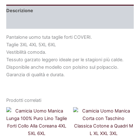
Descrizione
Informazioni aggiuntive
Pantalone uomo tuta taglie forti COVERI.
Taglie 3XL 4XL 5XL 6XL
Vestibilità comoda.
Tessuto garzato leggero ideale per le stagioni più calde.
Disponibile anche modello con polsino sul polpaccio.
Garanzia di qualità e durata.
Prodotti correlati
Il
Il
Il
Il
prezzo
prezzo
prezzo
prezzo
originale
attuale
originale
attuale
era:
è:
era:
è:
54,99 €.
49,99 €.
27,99 €.
25,19 €.