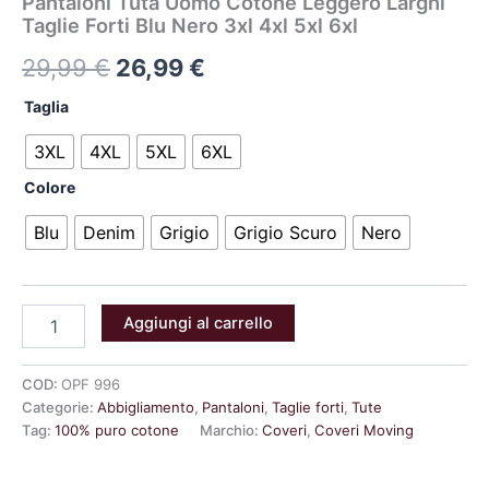
Pantaloni Tuta Uomo Cotone Leggero Larghi
Taglie Forti Blu Nero 3xl 4xl 5xl 6xl
29,99
€
26,99
€
Taglia
3XL
4XL
5XL
6XL
Colore
Blu
Denim
Grigio
Grigio Scuro
Nero
Aggiungi al carrello
COD:
OPF 996
Categorie:
Abbigliamento
,
Pantaloni
,
Taglie forti
,
Tute
Tag:
100% puro cotone
Marchio:
Coveri
,
Coveri Moving