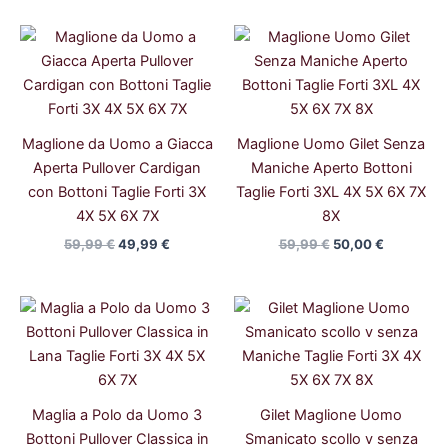
Il
Il
Il
Il
prezzo
prezzo
prezzo
prezzo
originale
attuale
originale
attuale
era:
è:
era:
è:
59,99 €.
49,99 €.
59,99 €.
50,00 €.
Maglione da Uomo a Giacca
Maglione Uomo Gilet Senza
Aperta Pullover Cardigan
Maniche Aperto Bottoni
con Bottoni Taglie Forti 3X
Taglie Forti 3XL 4X 5X 6X 7X
4X 5X 6X 7X
8X
59,99
€
49,99
€
59,99
€
50,00
€
Il
Il
Il
Il
prezzo
prezzo
prezzo
prezzo
originale
attuale
originale
attuale
era:
è:
era:
è:
59,99 €.
49,99 €.
54,99 €.
45,00 €.
Maglia a Polo da Uomo 3
Gilet Maglione Uomo
Bottoni Pullover Classica in
Smanicato scollo v senza