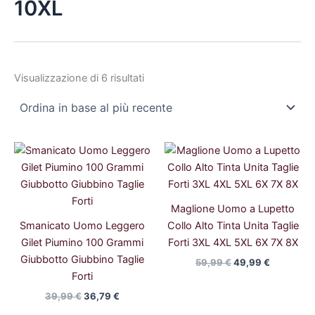
10XL
Visualizzazione di 6 risultati
Il
Il
Il
Il
prezzo
prezzo
prezzo
prezzo
originale
attuale
originale
attuale
era:
è:
era:
è:
39,99 €.
36,79 €.
59,99 €.
49,99 €.
Maglione Uomo a Lupetto
Smanicato Uomo Leggero
Collo Alto Tinta Unita Taglie
Gilet Piumino 100 Grammi
Forti 3XL 4XL 5XL 6X 7X 8X
Giubbotto Giubbino Taglie
59,99
€
49,99
€
Forti
39,99
€
36,79
€