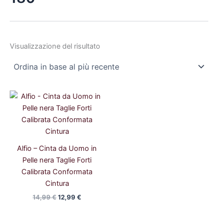
Visualizzazione del risultato
Il
Il
prezzo
prezzo
originale
attuale
era:
è:
14,99 €.
12,99 €.
Alfio – Cinta da Uomo in
Pelle nera Taglie Forti
Calibrata Conformata
Cintura
14,99
€
12,99
€