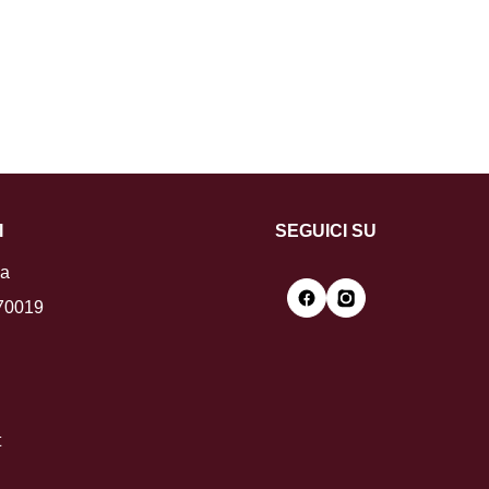
I
SEGUICI SU
la
 70019
t