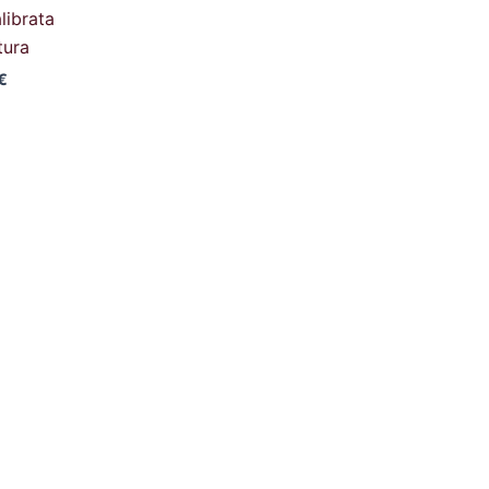
librata
tura
€