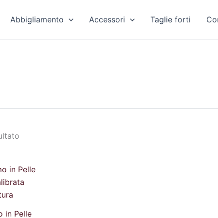
Abbigliamento
Accessori
Taglie forti
Con
ultato
Il
o
prezzo
ale
attuale
è:
€.
12,99 €.
 in Pelle