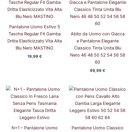
Pantalone Uomo Estivo 5
Tasche Regular Fit Gamba
Abito da Uomo con Giacca
Dritta Elasticizzato Vita Alta
e Pantalone Elegante
Blu Nero MASTINO
Classico Tinta Unita Blu
Nero 46 48 50 52 54 56 58
19,99
€
60
99,99
€
Il
Il
Il
Il
prezzo
prezzo
prezzo
prezzo
originale
attuale
originale
attuale
era:
è:
era:
è:
44,99 €.
40,00 €.
49,99 €.
45,99 €.
N+1 – Pantalone Uomo
Pantalone Uomo Classico