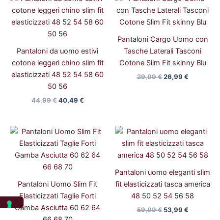
prezzo
prezzo
prezzo
prezzo
originale
attuale
originale
attuale
era:
è:
era:
è:
44,99 €.
40,49 €.
29,99 €.
26,99 €.
Pantaloni Cargo Uomo con
Pantaloni da uomo estivi
Tasche Laterali Tasconi
cotone leggeri chino slim fit
Cotone Slim Fit skinny Blu
elasticizzati 48 52 54 58 60
29,99
€
26,99
€
50 56
44,99
€
40,49
€
Il
Il
Il
Il
prezzo
prezzo
prezzo
prezzo
originale
attuale
originale
attuale
era:
è:
era:
è:
59,99 €.
53,99 €.
59,99 €.
53,99 €.
Pantaloni uomo eleganti slim
Pantaloni Uomo Slim Fit
fit elasticizzati tasca america
Elasticizzati Taglie Forti
48 50 52 54 56 58
Gamba Asciutta 60 62 64
59,99
€
53,99
€
66 68 70