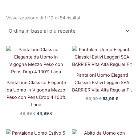
Visualizzazione di 1-12 di 54 risultati
Il
Il
Il
Il
prezzo
prezzo
prezzo
prezzo
originale
attuale
originale
attuale
era:
è:
era:
è:
49,99 €.
44,99 €.
59,99 €.
53,99 €.
Pantaloni Uomo Eleganti
Pantalone Classico Elegante
Classici Estivi Leggeri SEA
da Uomo in Vigogna Mezzo
BARRIER Vita Alta Regular Fit
Peso con Pens Drop 4 100%
59,99
€
53,99
€
Lana
49,99
€
44,99
€