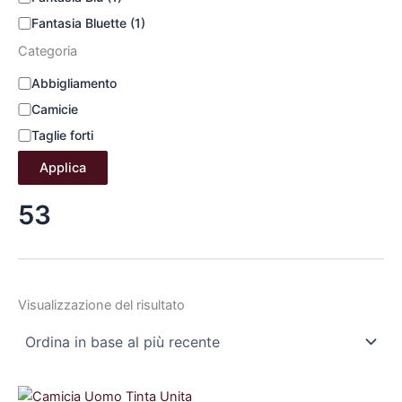
Fantasia Bluette
(1)
Categoria
Abbigliamento
Camicie
Taglie forti
Applica
53
Visualizzazione del risultato
Il
Il