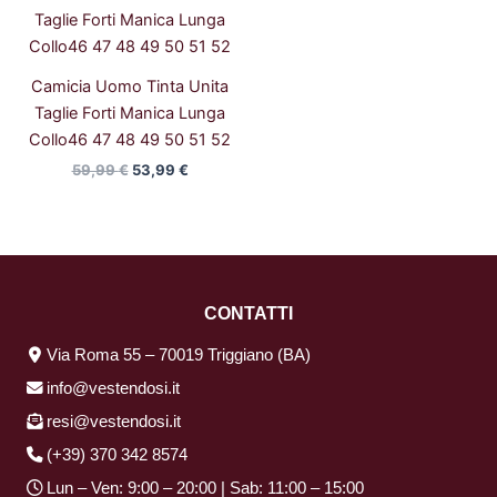
prezzo
prezzo
originale
attuale
era:
è:
59,99 €.
53,99 €.
Camicia Uomo Tinta Unita
Taglie Forti Manica Lunga
Collo46 47 48 49 50 51 52
59,99
€
53,99
€
CONTATTI
Via Roma 55 – 70019 Triggiano (BA)
info@vestendosi.it
resi@vestendosi.it
(+39) 370 342 8574
Lun – Ven: 9:00 – 20:00 | Sab: 11:00 – 15:00