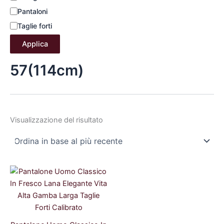
Pantaloni
Taglie forti
Applica
57(114cm)
Visualizzazione del risultato
Il
Il
prezzo
prezzo
originale
attuale
era:
è:
59,99 €.
53,99 €.