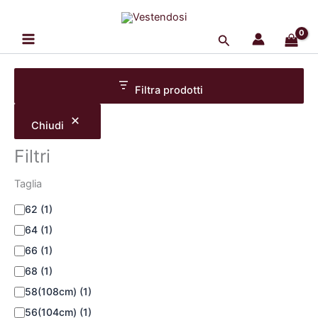
T
C
C
Vai
a
o
a
al
g
l
t
Cerca
contenuto
l
o
e
i
r
g
a
e
o
Filtra prodotti
r
i
a
Chiudi
Filtri
Taglia
62
(1)
64
(1)
66
(1)
68
(1)
58(108cm)
(1)
56(104cm)
(1)