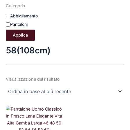
Categoria
Abbigliamento
Pantaloni
Applica
58(108cm)
Visualizzazione del risultato
Il
Il
prezzo
prezzo
originale
attuale
era:
è:
44,99 €.
40,00 €.