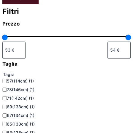
Filtri
Prezzo
Taglia
Taglia
57(114cm)
(1)
73(146cm)
(1)
71(142cm)
(1)
69(138cm)
(1)
67(134cm)
(1)
65(130cm)
(1)
63(126cm)
(1)