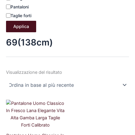
Pantaloni
Taglie forti
Applica
69(138cm)
Visualizzazione del risultato
Il
Il
prezzo
prezzo
originale
attuale
era:
è:
59,99 €.
53,99 €.