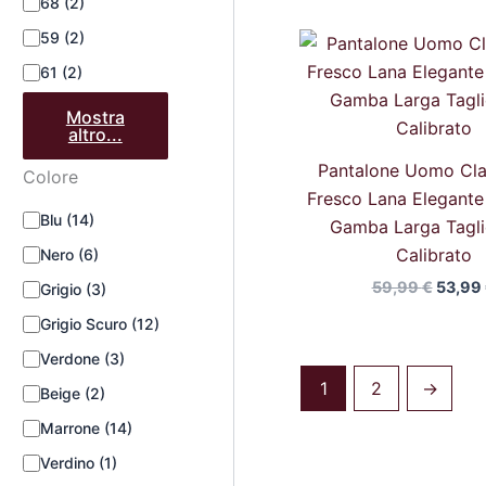
68
(2)
59
(2)
Il
prezz
61
(2)
origin
era:
Mostra
59,99 
altro...
Pantalone Uomo Cla
Colore
Fresco Lana Elegante 
Blu
(14)
Gamba Larga Taglie
Calibrato
Nero
(6)
59,99
€
53,99
Grigio
(3)
Grigio Scuro
(12)
Verdone
(3)
1
2
→
Beige
(2)
Marrone
(14)
Verdino
(1)