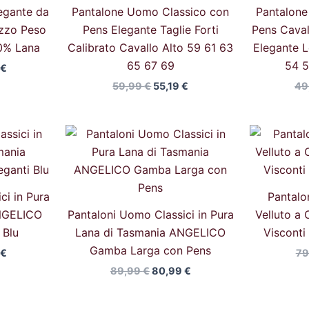
egante da
Pantalone Uomo Classico con
Pantalone
zzo Peso
Pens Elegante Taglie Forti
Pens Caval
0% Lana
Calibrato Cavallo Alto 59 61 63
Elegante 
65 67 69
54 5
9
€
59,99
€
55,19
€
49
Il
Il
Il
o
prezzo
prezzo
prezzo
ale
attuale
originale
attuale
è:
era:
è:
€.
80,99 €.
89,99 €.
80,99 €.
ci in Pura
Pantalo
NGELICO
Pantaloni Uomo Classici in Pura
Velluto a 
 Blu
Lana di Tasmania ANGELICO
Viscont
Gamba Larga con Pens
9
€
79
89,99
€
80,99
€