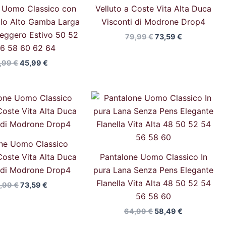
 Uomo Classico con
Velluto a Coste Vita Alta Duca
lo Alto Gamba Larga
Visconti di Modrone Drop4
Leggero Estivo 50 52
79,99
€
73,59
€
6 58 60 62 64
,99
€
45,99
€
Il
Il
Il
Il
prezzo
prezzo
prezzo
prezzo
originale
attuale
originale
attuale
era:
è:
era:
è:
79,99 €.
73,59 €.
64,99 €.
58,49 €.
ne Uomo Classico
Coste Vita Alta Duca
Pantalone Uomo Classico In
i di Modrone Drop4
pura Lana Senza Pens Elegante
Flanella Vita Alta 48 50 52 54
,99
€
73,59
€
56 58 60
64,99
€
58,49
€