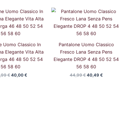
Il
Il
Il
Il
prezzo
prezzo
prezzo
prezzo
originale
attuale
originale
attuale
era:
è:
era:
è:
44,99 €.
40,00 €.
44,99 €.
40,49 €.
e Uomo Classico In
Pantalone Uomo Classico
a Elegante Vita Alta
Fresco Lana Senza Pens
rga 46 48 50 52 54
Elegante DROP 4 48 50 52 54
56 58 60
56 58 60
,99
€
40,00
€
44,99
€
40,49
€