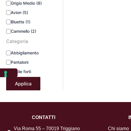
Grigio Medio
(8)
Avion
(5)
Bluette
(1)
Cammello
(2)
Categoria
Abbigliamento
Pantaloni
Taglie forti
Applica
CONTATTI
Via Roma 55 – 70019 Triggiano
Chi siamo