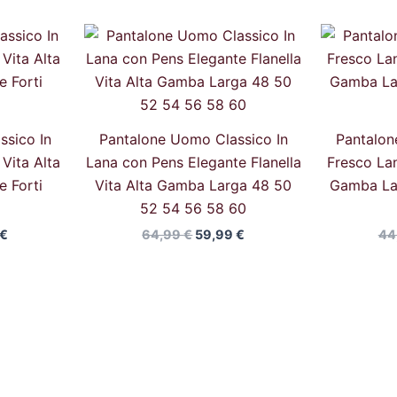
Il
Il
Il
o
prezzo
prezzo
prezzo
ale
attuale
originale
attuale
è:
era:
è:
€.
53,99 €.
64,99 €.
59,99 €.
ssico In
Pantalone Uomo Classico In
Pantalon
Vita Alta
Lana con Pens Elegante Flanella
Fresco Lan
 Forti
Vita Alta Gamba Larga 48 50
Gamba La
52 54 56 58 60
€
64,99
€
59,99
€
44