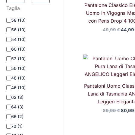
Pantalone Classico El
Taglia
Uomo in Vigogna Me
58
(10)
con Pens Drop 4 10
56
(10)
49,99
€
44,9
54
(10)
60
(10)
Il
52
(10)
prezz
origin
50
(10)
era:
48
(10)
89,99 
Pantaloni Uomo Classi
46
(10)
Lana di Tasmania A
62
(3)
Leggeri Eleganti
64
(3)
89,99
€
80,9
66
(2)
70
(1)