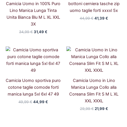
Camicia Uomo in 100% Puro
bottoni cerniera tasche zip
Lino Manica Lunga Tinta
uomo taglie forti xxxxl 5x
Unita Bianca Blu M L XL XXL
44,99
€
41,39
€
3X
34,99
€
31,49
€
Il
Il
Il
Il
prezzo
prezzo
prezzo
prezzo
originale
attuale
originale
attuale
era:
è:
era:
è:
49,99 €.
44,99 €.
29,99 €.
21,99 €.
Camicia Uomo sportiva puro
Camicia Uomo in Lino
cotone taglie comode forti
Manica Lunga Collo alla
manica lunga 5xl 6xl 47 49
Coreana Slim Fit S M L XL
XXL XXXL
49,99
€
44,99
€
29,99
€
21,99
€