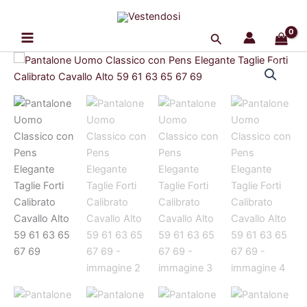
Vai
al
Cerca
contenuto
Pantalone
Il
Il
Uomo
Classico
prezzo
prezzo
con
originale
attuale
Pens
Elegante
era:
è:
Taglie
Forti
59,99 €.
55,19 €.
Calibrato
Cavallo
Alto
59
61
63
65
67
69
quantità