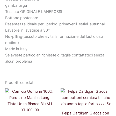
gamba larga
Tessuto ORIGINALE LANEROSSI
Bottone posteriore
Pesantezza ideale per i periodi primaverili-estivi-autunnali
Lavabile in lavatrice a 30°
No-pilling(tessuto che evita la formazione del fastidioso
nodino)
Made in Italy
Se aveste particolari richieste di taglie contattateci senza
alcun problema
Prodotti correlati
Il
Il
Il
Il
prezzo
prezzo
prezzo
prezzo
originale
attuale
originale
attuale
era:
è:
era:
è:
34,99 €.
31,49 €.
44,99 €.
41,39 €.
Felpa Cardigan Giacca con