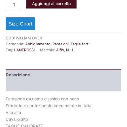
Aggiungi al carrello
Size Chart
COD:
WILLIAM OVER
Categorie:
Abbigliamento
,
Pantaloni
,
Taglie forti
Tag:
LANEROSSI
Marchio:
Alfio
,
N+1
Descrizione
Informazioni aggiuntive
Pantalone da uomo classico con pens
Prodotto e confezionato interamente in Italia
Vita alta
Cavallo alto
TAGLIE CALIBRATE