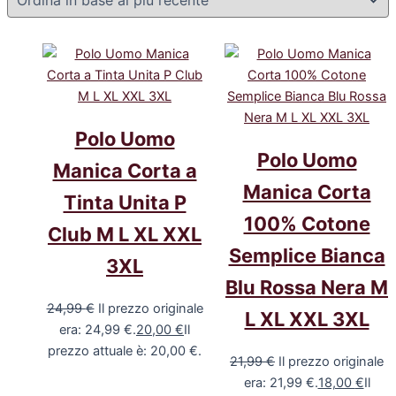
Polo Uomo
Polo Uomo
Manica Corta a
Manica Corta
Tinta Unita P
100% Cotone
Club M L XL XXL
Semplice Bianca
3XL
Blu Rossa Nera M
24,99
€
Il prezzo originale
L XL XXL 3XL
era: 24,99 €.
20,00
€
Il
prezzo attuale è: 20,00 €.
21,99
€
Il prezzo originale
era: 21,99 €.
18,00
€
Il