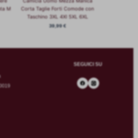
ere
Camicia Uomo Mezza Manica
ta M
Corta Taglie Forti Comode con
Taschino 3XL 4Xl 5XL 6XL
39,99
€
SEGUICI SU
a
70019