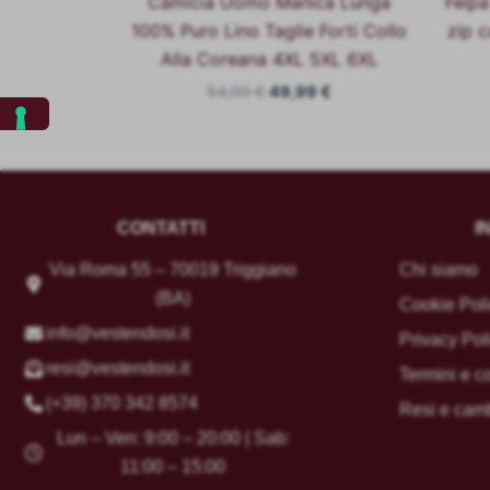
Camicia Uomo Manica Lunga
Felpa
100% Puro Lino Taglie Forti Collo
zip c
Alla Coreana 4XL 5XL 6XL
54,99
€
49,99
€
CONTATTI
I
Via Roma 55 – 70019 Triggiano
Chi siamo
(BA)
Cookie Pol
info@vestendosi.it
Privacy Pol
resi@vestendosi.it
Termini e c
(+39) 370 342 8574
Resi e cam
Lun – Ven: 9:00 – 20:00 | Sab:
11:00 – 15:00