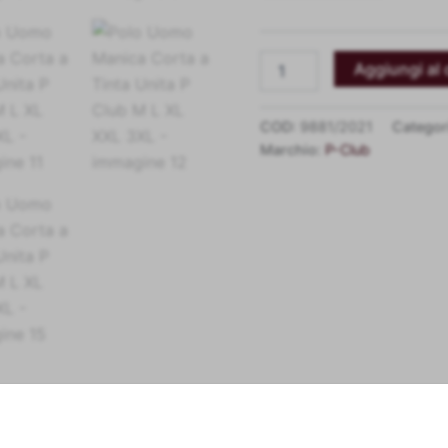
Aggiungi al 
COD:
9881/2021
Categor
Marchio:
P-Club