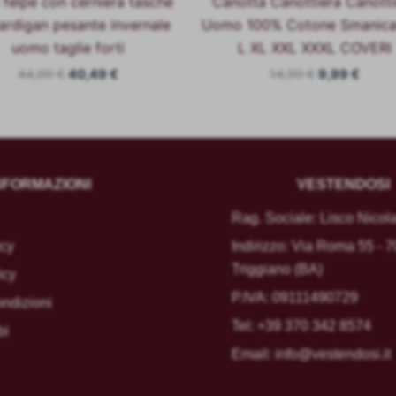
 felpe con cerniera tasche
Canotta Canottiera Canotti
ardigan pesante invernale
Uomo 100% Cotone Smanica
uomo taglie forti
L XL XXL XXXL COVERI
44,99
€
40,49
€
14,99
€
9,99
€
NFORMAZIONI
VESTENDOSI
Rag. Sociale: Lisco Nicol
icy
Indirizzo: Via Roma 55 - 
Triggiano (BA)
icy
P.IVA: 09111490729
ondizioni
Tel:
+39 370 342 8574
bi
Email:
info@vestendosi.it