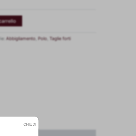
carrello
ie:
Abbigliamento
,
Polo
,
Taglie forti
CHIUDI