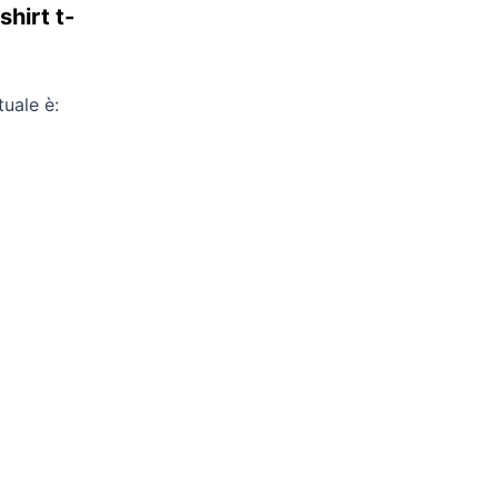
hirt t-
tuale è: