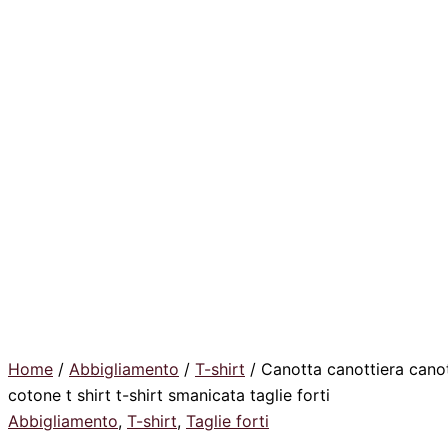
Home
/
Abbigliamento
/
T-shirt
/ Canotta canottiera cano
cotone t shirt t-shirt smanicata taglie forti
Abbigliamento
,
T-shirt
,
Taglie forti