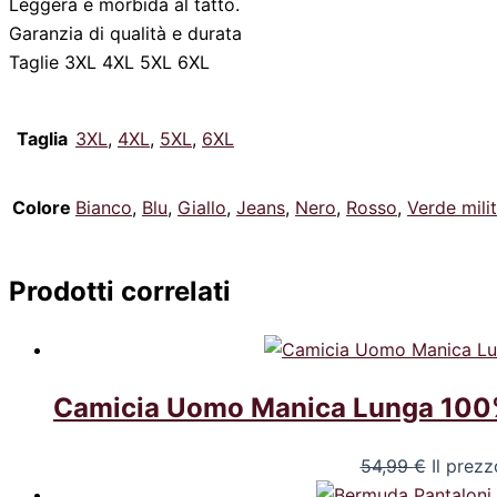
Leggera e morbida al tatto.
Garanzia di qualità e durata
Taglie 3XL 4XL 5XL 6XL
Taglia
3XL
,
4XL
,
5XL
,
6XL
Colore
Bianco
,
Blu
,
Giallo
,
Jeans
,
Nero
,
Rosso
,
Verde mili
Prodotti correlati
Camicia Uomo Manica Lunga 100% 
54,99
€
Il prezz