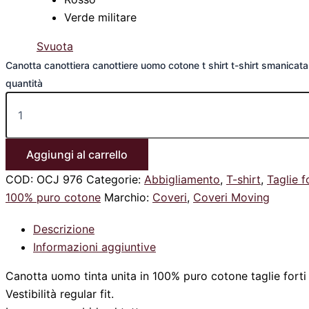
Verde militare
Svuota
Canotta canottiera canottiere uomo cotone t shirt t-shirt smanicata t
quantità
Aggiungi al carrello
COD:
OCJ 976
Categorie:
Abbigliamento
,
T-shirt
,
Taglie f
100% puro cotone
Marchio:
Coveri
,
Coveri Moving
Descrizione
Informazioni aggiuntive
Canotta uomo tinta unita in 100% puro cotone taglie forti
Vestibilità regular fit.