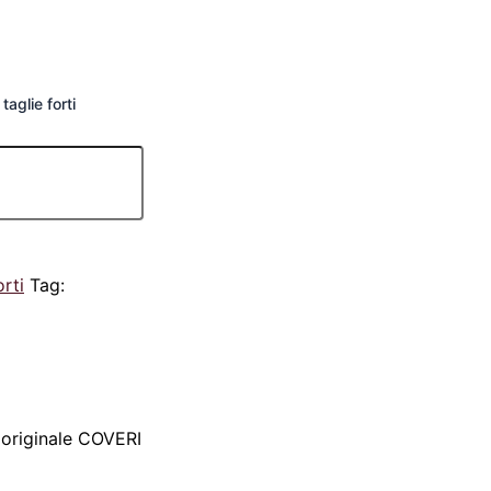
aglie forti
orti
Tag:
 originale COVERI