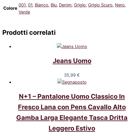
001
,
01
,
Bianco
,
Blu
,
Denim
,
Grigio
,
Grigio Scuro
,
Nero
,
Colore
Verde
Prodotti correlati
Jeans Uomo
35,99
€
N+1 – Pantalone Uomo Classico In
Fresco Lana con Pens Cavallo Alto
Gamba Larga Elegante Tasca Dritta
Leggero Estivo