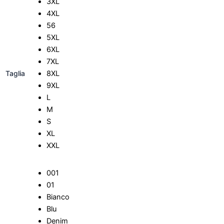
3XL
4XL
56
5XL
6XL
7XL
Taglia
8XL
9XL
L
M
S
XL
XXL
001
01
Bianco
Blu
Denim