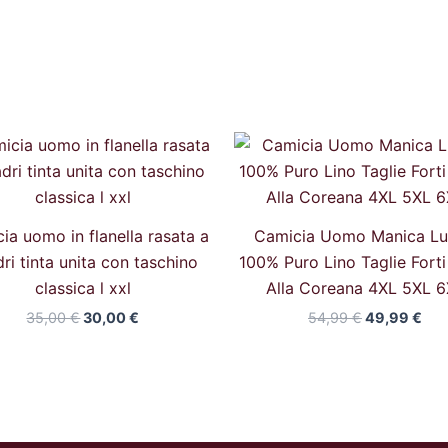
Il
Il
Il
Il
prezzo
prezzo
prezzo
pre
originale
attuale
originale
att
era:
è:
era:
è:
35,00 €.
30,00 €.
54,99 €.
49,
ia uomo in flanella rasata a
Camicia Uomo Manica L
ri tinta unita con taschino
100% Puro Lino Taglie Forti
classica l xxl
Alla Coreana 4XL 5XL 6
35,00
€
30,00
€
54,99
€
49,99
€