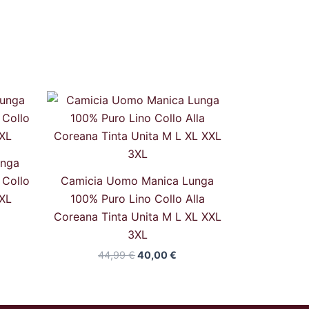
Il
Il
zzo
prezzo
prezzo
uale
originale
attuale
era:
è:
99 €.
44,99 €.
40,00 €.
unga
 Collo
Camicia Uomo Manica Lunga
XL
100% Puro Lino Collo Alla
Coreana Tinta Unita M L XL XXL
3XL
44,99
€
40,00
€