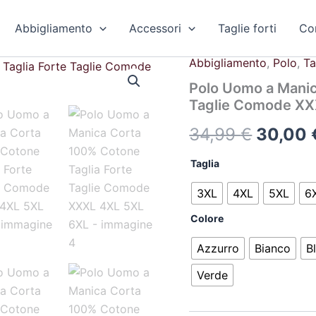
Abbigliamento
Accessori
Taglie forti
Con
Abbigliamento
,
Polo
,
Ta
Polo
Il
Uomo
Polo Uomo a Manic
a
prezzo
Taglie Comode XX
Manica
Corta
origina
34,99
€
30,00
100%
Cotone
era:
Taglia
Taglia
Forte
34,99 
Taglie
3XL
4XL
5XL
6
Comode
Colore
XXXL
4XL
5XL
Azzurro
Bianco
B
6XL
Verde
quantità