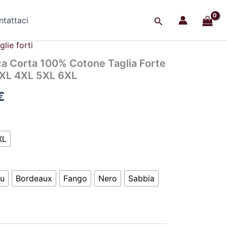
Cerca
tattaci
glie forti
Il
a Corta 100% Cotone Taglia Forte
prezzo
XL 4XL 5XL 6XL
le
attuale
€
è:
€.
30,00 €.
XL
lu
Bordeaux
Fango
Nero
Sabbia