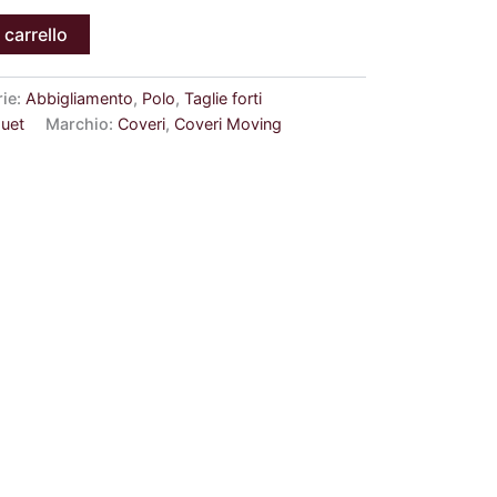
 carrello
rie:
Abbigliamento
,
Polo
,
Taglie forti
quet
Marchio:
Coveri
,
Coveri Moving