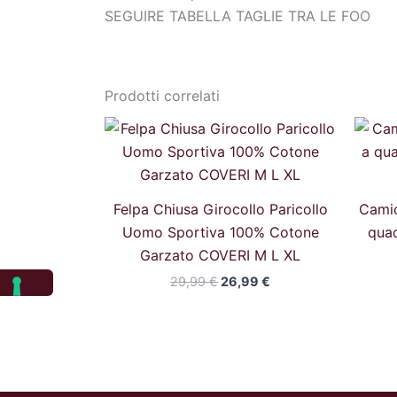
SEGUIRE TABELLA TAGLIE TRA LE FOO
Prodotti correlati
Il
Il
prezzo
prezzo
originale
attuale
era:
è:
29,99 €.
26,99 €.
Felpa Chiusa Girocollo Paricollo
Camic
Uomo Sportiva 100% Cotone
quad
Garzato COVERI M L XL
29,99
€
26,99
€