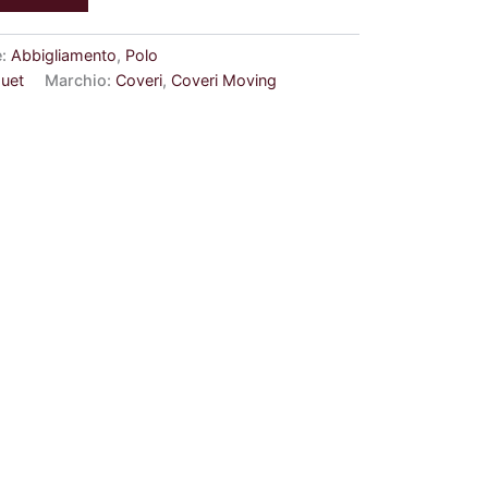
e:
Abbigliamento
,
Polo
quet
Marchio:
Coveri
,
Coveri Moving