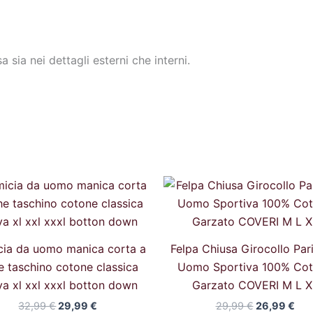
 sia nei dettagli esterni che interni.
Il
Il
Il
Il
prezzo
prezzo
prezzo
pre
originale
attuale
originale
att
era:
è:
era:
è:
32,99 €.
29,99 €.
29,99 €.
26,
ia da uomo manica corta a
Felpa Chiusa Girocollo Par
e taschino cotone classica
Uomo Sportiva 100% Co
va xl xxl xxxl botton down
Garzato COVERI M L X
32,99
€
29,99
€
29,99
€
26,99
€