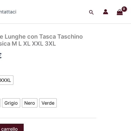
Cerca
tattaci
Il
e Lunghe con Tasca Taschino
prezzo
sica M L XL XXL 3XL
le
attuale
€
è:
€.
28,49 €.
XXXL
Grigio
Nero
Verde
 carrello