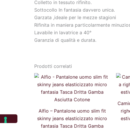
Colletto in tessuto rifinito.
Sottocollo In fantasia davvero unica.
Garzata ,ideale per le mezze stagioni
Rifinita in maniera particolarmente minuziosa
Lavabile in lavatrice a 40°
Garanzia di qualità e durata.
Prodotti correlati
Il
Il
prezzo
prezzo
originale
attuale
era:
è:
44,99 €.
40,00 €.
Camic
Alfio – Pantalone uomo slim fit
righ
skinny jeans elasticizzato micro
esti
fantasia Tasca Dritta Gamba