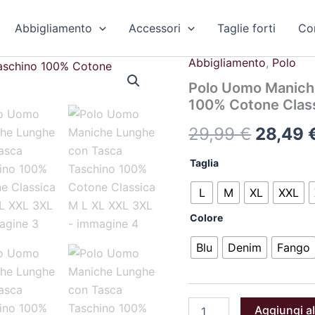
Abbigliamento
Accessori
Taglie forti
Con
Abbigliamento
,
Polo
Polo
Il
Uomo
Polo Uomo Manich
Maniche
prezzo
100% Cotone Clas
Lunghe
con
origina
29,99
€
28,49
Tasca
Taschino
era:
100%
Taglia
Cotone
29,99 
Classica
L
M
XL
XXL
M
Colore
L
XL
XXL
Blu
Denim
Fango
3XL
quantità
Aggiungi al