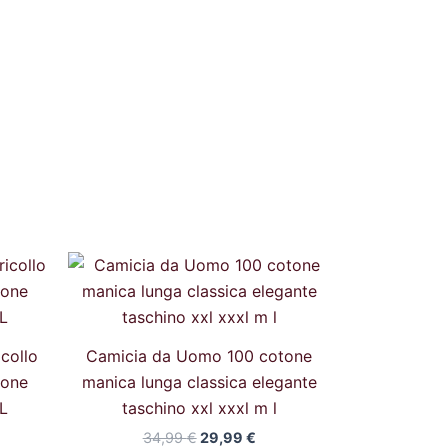
Il
Il
zzo
prezzo
prezzo
uale
originale
attuale
era:
è:
99 €.
34,99 €.
29,99 €.
icollo
Camicia da Uomo 100 cotone
tone
manica lunga classica elegante
L
taschino xxl xxxl m l
34,99
€
29,99
€