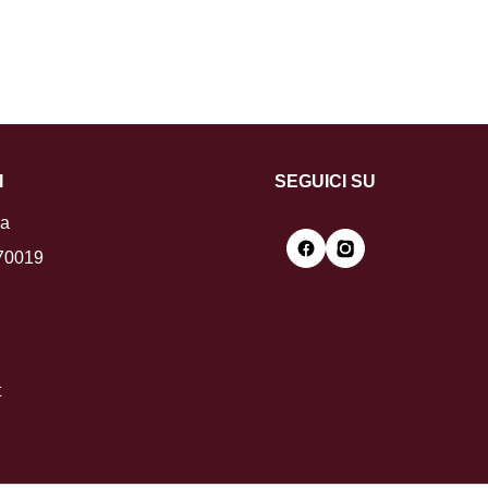
I
SEGUICI SU
la
 70019
t