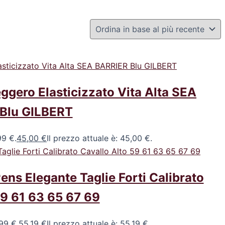
ggero Elasticizzato Vita Alta SEA
Blu GILBERT
99 €.
45,00
€
Il prezzo attuale è: 45,00 €.
ns Elegante Taglie Forti Calibrato
59 61 63 65 67 69
,99 €.
55,19
€
Il prezzo attuale è: 55,19 €.